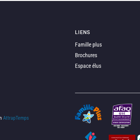
LIENS
Famille plus
Brochures
Espace élus
on
AttrapTemps
s Options
ètres de confidentialité, en garantissant la conformité avec le