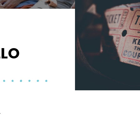
LLO
.