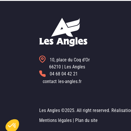
10, place du Coq d’Or
66210 | Les Angles
04 68 04 42 21
contact
les-angles.fr
Les Angles ©2025. All right reserved. Réalisati
Axeptio consent
Plateforme de Gestion du Consentement : Personnalisez vo
Mentions légales
|
Plan du site
Notre plateforme vous permet d'adapter et de gérer vos param