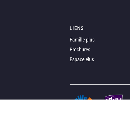
LIENS
Famille plus
Brochures
Espace élus
s Options
ètres de confidentialité, en garantissant la conformité avec le
on
AttrapTemps