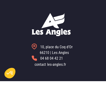
10, place du Coq d’Or
66210 | Les Angles
04 68 04 42 21
contact
les-angles.fr
Axeptio consent
Plateforme de Gestion du Consentement : Personnalisez vo
Notre plateforme vous permet d'adapter et de gérer vos param
Les Angles ©2025. All right reserved. Réalisati
Mentions légales
|
Plan du site