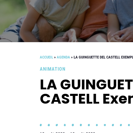
ACCUEIL
»
AGENDA
»
LA GUINGUETTE DEL CASTELL EXEMP
ANIMATION
LA GUINGUET
CASTELL Exe