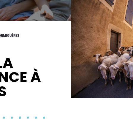
ORMIGUÈRES
LA
NCE À
S