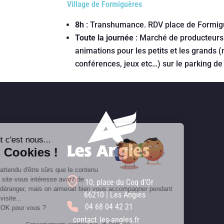
Village de Formiguères
8h
: Transhumance. RDV place de Formig
Toute la journée
: Marché de producteurs 
animations pour les petits et les grands 
conférences, jeux etc…) sur le parking de
Salut c'est nous...
les Cookies !
On a attendu d'être sûrs que le contenu
de ce site vous intéresse avant de
10, place du Coq d’Or
vous déranger, mais on aimerait bien vous accompagner pendant
66210 | Les Angles
votre visite...
04 68 04 42 21
C'est OK pour vous ?
contact
les-angles.fr
Consentements certifiés par