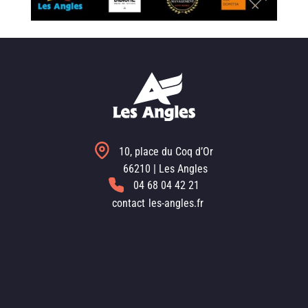
10, place du Coq d’Or
66210 | Les Angles
04 68 04 42 21
contact
les-angles.fr