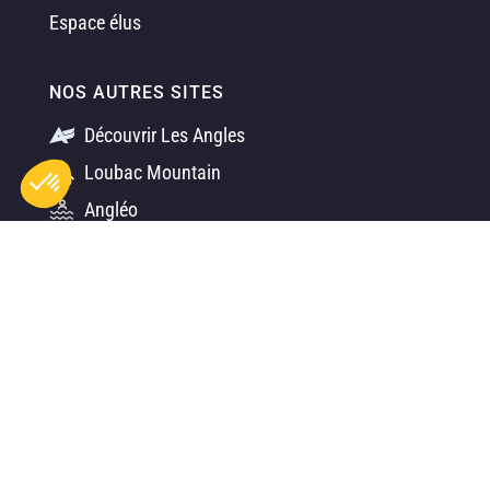
Espace élus
NOS AUTRES SITES
Découvrir Les Angles
Loubac Mountain
Angléo
Axeptio consent
Plateforme de Gestion du Consentement : Personnalisez vos O
Bike Park
Notre plateforme vous permet d'adapter et de gérer vos paramètr