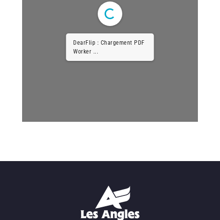
DearFlip : Chargement PDF
Worker ...