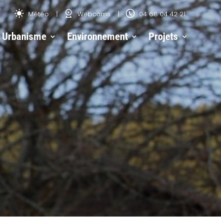
Météo
Webcams
04 68 04 42 21
Urbanisme
Environnement
Projets